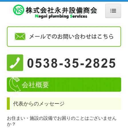
HOME
水漏れでお困りの方へ
水漏見積フォーム
業務内容
施工までの流れ
会社概要
施工事例（リフォーム）
施工事例（一般のお客様）
代表からのメッセージ
施工事例（公共工事 機械設備工事）
お住まい・施設の設備でお困りのことはございません
施工事例（公共工事 土木工事）
か？