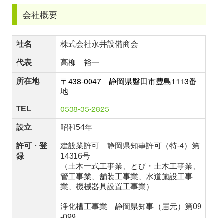
会社概要
社名
株式会社永井設備商会
代表
高柳 裕一
〒438-0047　静岡県磐田市豊島1113番
所在地
地
0538-35-2825
TEL
設立
昭和54年
許可・登
建設業許可 静岡県知事許可（特-4）第
録
14316号
（土木一式工事業、とび・土木工事業、
管工事業、舗装工事業、水道施設工事
業、機械器具設置工事業）
浄化槽工事業 静岡県知事（届元）第09
‐099